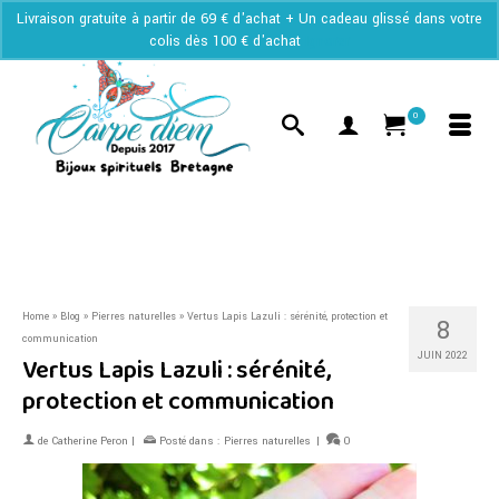
Livraison gratuite à partir de 69 € d'achat + Un cadeau glissé dans votre
colis dès 100 € d'achat
Ignorer
0
Home
»
Blog
»
Pierres naturelles
»
Vertus Lapis Lazuli : sérénité, protection et
8
communication
JUIN 2022
Vertus Lapis Lazuli : sérénité,
protection et communication
de
Catherine Peron
|
Posté dans :
Pierres naturelles
|
0