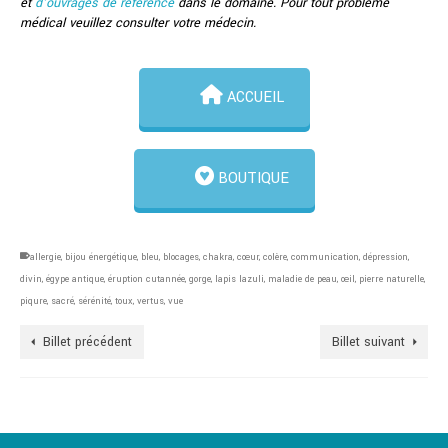
options
et
d’ouvrages de référence
dans le domaine. Pour tout problème
peuvent
médical veuillez consulter votre médecin.
être
choisies
sur
ACCUEIL
la
page
du
produit
BOUTIQUE
allergie
,
bijou énergétique
,
bleu
,
blocages
,
chakra
,
cœur
,
colère
,
communication
,
dépression
,
divin
,
égype antique
,
éruption cutannée
,
gorge
,
lapis lazuli
,
maladie de peau
,
œil
,
pierre naturelle
,
piqure
,
sacré
,
sérénité
,
toux
,
vertus
,
vue
Billet précédent
Billet suivant