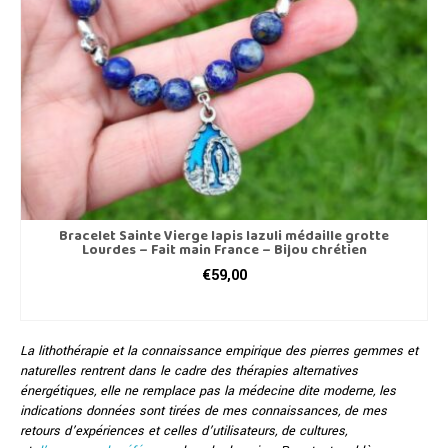
Bracelet Sainte Vierge lapis lazuli médaille grotte
Lourdes – Fait main France – Bijou chrétien
€
59,00
CHOIX DES OPTIONS
Ce
produit
La lithothérapie et la connaissance empirique des pierres gemmes et
a
naturelles rentrent dans le cadre des thérapies alternatives
plusieurs
énergétiques, elle ne remplace pas la médecine dite moderne, les
variations.
indications données sont tirées de mes connaissances, de mes
Les
retours d’expériences et celles d’utilisateurs, de cultures,