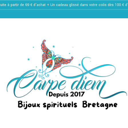
tuite à partir de 69 € d'achat + Un cadeau glissé dans votre colis dès 100 € 