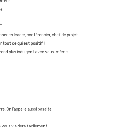
diteur.
e.
s.
nner en leader, conférencier, chef de projet.
 tout ce qui est positif !
ous rend plus indulgent avec vous-même.
e. On l’appelle aussi basalte.
e vous y aidera facilement.