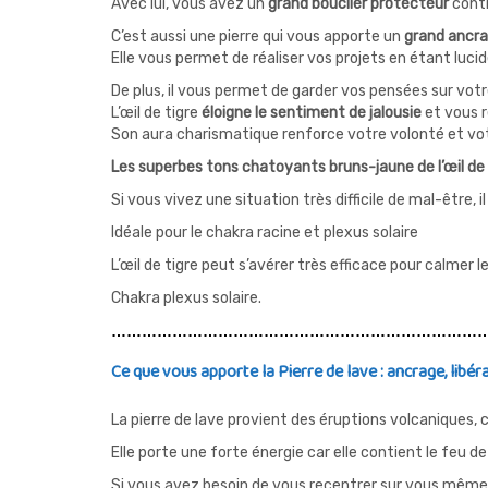
Avec lui, vous avez un
grand bouclier protecteur
contr
C’est aussi une pierre qui vous apporte un
grand ancr
Elle vous permet de réaliser vos projets en étant lu
De plus, il vous permet de garder vos pensées sur votr
L’œil de tigre
éloigne le sentiment de jalousie
et vous r
Son aura charismatique renforce votre volonté et vo
Les superbes tons chatoyants bruns-jaune de l’œil de ti
Si vous vivez une situation très difficile de mal-être,
Idéale pour le chakra racine et plexus solaire
L’œil de tigre peut s’avérer très efficace pour calmer 
Chakra plexus solaire.
…………………………………………………………………
Ce que vous apporte la Pierre de lave : ancrage, libéra
La pierre de lave provient des éruptions volcaniques, c
Elle porte une forte énergie car elle contient le feu de
Si vous avez besoin de vous recentrer sur vous même, d