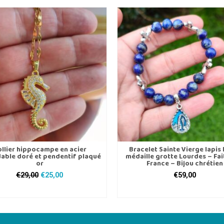
llier hippocampe en acier
Bracelet Sainte Vierge lapis 
able doré et pendentif plaqué
médaille grotte Lourdes – Fai
or
France – Bijou chrétien
Le
Le
€
29,00
€
25,00
€
59,00
prix
prix
AJOUTER AU PANIER
CHOIX DES OPTIONS
initial
actuel
Ce
était :
est :
produit
€29,00.
€25,00.
a