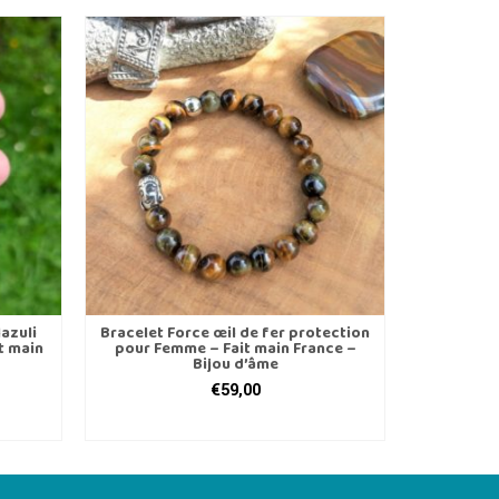
VENTE !
lazuli
Bracelet Force œil de fer protection
Bracelet 
t main
pour Femme – Fait main France –
pour Hom
Bijou d’âme
€
59,00
CHOIX DES OPTIONS
CH
Ce
produit
a