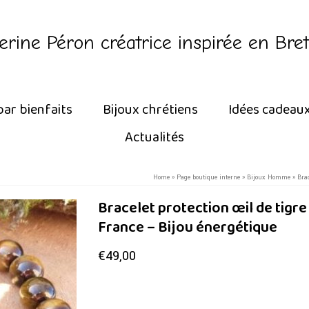
erine Péron créatrice inspirée en Bre
par bienfaits
Bijoux chrétiens
Idées cadeau
Actualités
Home
»
Page boutique interne
»
Bijoux Homme
»
Brac
Bracelet protection œil de tigre m
France – Bijou énergétique
€
49,00