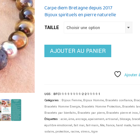
Carpe diem Bretagne depuis 2017
Bijoux spirituels en pierre naturelle
TAILLE
Choisir une option
AJOUTER AU PANIER
Ajouter 
UGS :
BFC1-1-1-1-1-1-1-1-2-2-1-1-1-1-1
Catégories :
Bijoux Femme
,
Bijoux Homme
,
Bracelets confiance
,
Brac
Bracelets Homme Energie
,
Bracelets Homme Protection
,
Bracelets lav
Bracelets par bienfaits
,
Bracelets par pierre
,
Bracelets pierre et inox
,
Étiquettes :
acier
,
âme
,
ancrage
,
apaisement
,
artisanal
,
blocage
,
bracel
équilibre émotionnel
,
fait mai
,
fait-main
,
fête
,
france
,
hand made
,
harm
solaire
,
protection
,
racine
,
stress
,
tigre