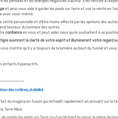
e les pensées et les énergies négatives d’autrui : il les renvoie à l’expé
age
et ainsi vous aide à garder les pieds sur terre et voir la vérité en fac
cide avec vous-même.
e vérité personnelle et d’être moins affecté par les opinions des autre
end heureux du bonheur des autres.
tre
confiance
en vous et peut aider ceux qui le souhaitent à se positio
gre ouvriront la clarté de votre esprit et illumineront votre regard sur
 il vous montre qu’il y a toujours de la lumière au bout du tunnel et v
les enfants hyperactifs.
……………….
tion des colères, stabilité
’est du magma en fusion qui refroidit rapidement en arrivant sur la terr
 la Terre Mère.
e garder les pieds sur Terre tout en lâchant le passé, la pierre de lav