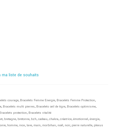
à ma liste de souhaits
elets courage
,
Bracelets Femme Energie
,
Bracelets Femme Protection
,
e
,
Bracelets multi pierres
,
Bracelets œil de tigre
,
Bracelets optimisme
,
Bracelets protection
,
Bracelets vitalité
et
,
bretagne
,
bretonne
,
bzh
,
cadeau
,
chakra
,
créatrice
,
émotionnel
,
énergie
,
onie
,
homme
,
inox
,
lave
,
main
,
morbihan
,
noël
,
noir
,
pierre naturelle
,
plexus