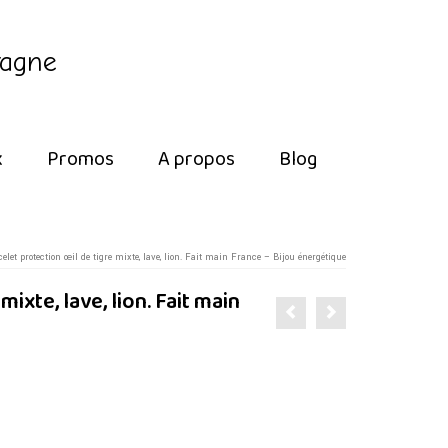
tagne
x
Promos
A propos
Blog
elet protection œil de tigre mixte, lave, lion. Fait main France – Bijou énergétique
ixte, lave, lion. Fait main