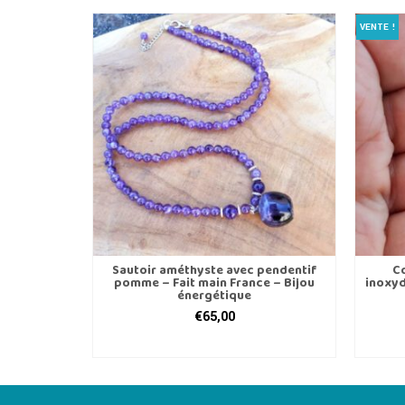
variations.
VENTE !
Les
options
peuvent
être
choisies
sur
la
page
du
produit
tite Femme
Sautoir améthyste avec pendentif
Co
rpe diem
pomme – Fait main France – Bijou
inoxyd
énergétique
€
65,00
IER
AJOUTER AU PANIER