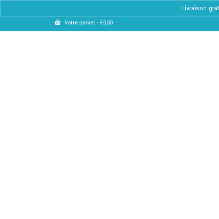
Livraison gra
Votre panier
-
€
0,00