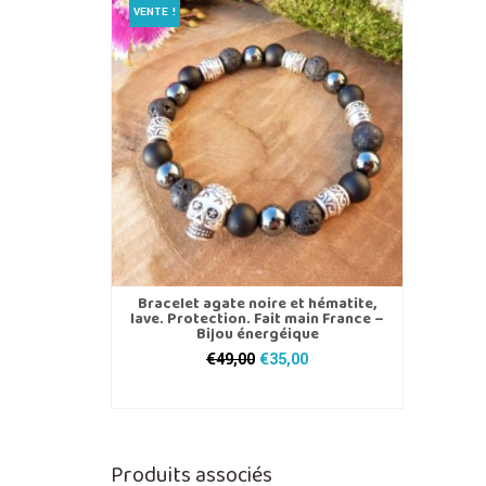
VENTE !
Bracelet agate noire et hématite,
lave. Protection. Fait main France –
Bijou énergéique
Le
Le
€
49,00
€
35,00
prix
prix
CHOIX DES OPTIONS
initial
actuel
Ce
était :
est :
produit
€49,00.
€35,00.
a
Produits associés
plusieurs