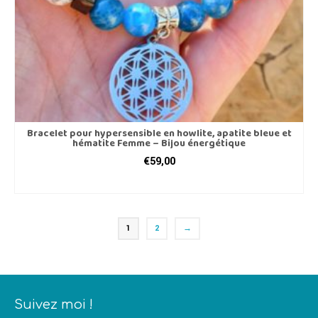
Bracelet pour hypersensible en howlite, apatite bleue et
hématite Femme – Bijou énergétique
€
59,00
CHOIX DES OPTIONS
Ce
produit
a
1
2
→
plusieurs
variations.
Les
options
peuvent
Suivez moi !
être