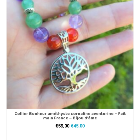
Collier Bonheur améthyste cornaline aventurine – Fait
main France – Bijou d’âme
Le
Le
€
59,00
€
45,00
prix
prix
AJOUTER AU PANIER
initial
actuel