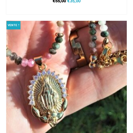
Le
Le
€
55,00
€
35,00
prix
prix
CHOIX DES OPTIONS
initial
actuel
Ce
était :
est :
produit
€55,00.
€35,00.
VENTE !
a
plusieurs
variations.
Les
options
peuvent
être
choisies
sur
la
page
du
produit