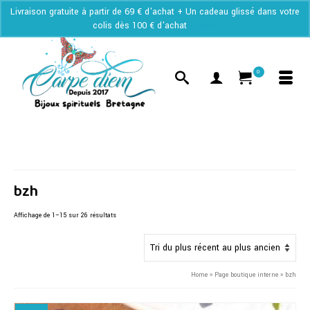
Livraison gratuite à partir de 69 € d'achat + Un cadeau glissé dans votre
colis dès 100 € d'achat
Ignorer
0
bzh
Trié
Affichage de 1–15 sur 26 résultats
du
plus
récent
au
Home
»
Page boutique interne
»
bzh
plus
ancien