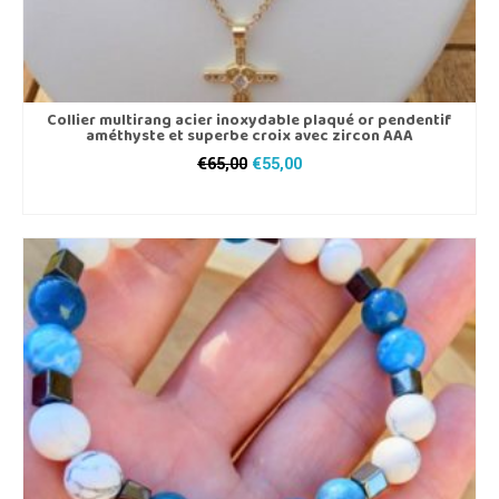
Collier multirang acier inoxydable plaqué or pendentif
améthyste et superbe croix avec zircon AAA
Le
Le
€
65,00
€
55,00
prix
prix
AJOUTER AU PANIER
initial
actuel
était :
est :
€65,00.
€55,00.