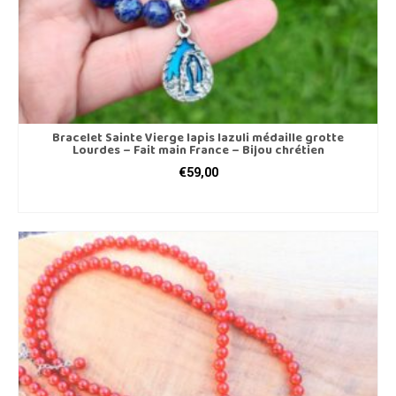
Bracelet Sainte Vierge lapis lazuli médaille grotte
Lourdes – Fait main France – Bijou chrétien
€
59,00
CHOIX DES OPTIONS
Ce
produit
a
plusieurs
variations.
Les
options
peuvent
être
choisies