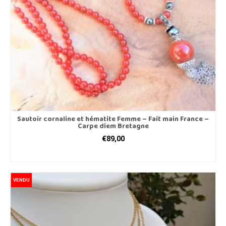
sur
la
page
du
produit
Sautoir cornaline et hématite Femme – Fait main France –
Carpe diem Bretagne
€
89,00
AJOUTER AU PANIER
VENDU