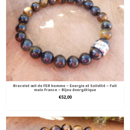
peuvent
être
choisies
sur
la
page
du
produit
Bracelet œil de FER homme – Energie et Solidité – Fait
main France – Bijou énergétique
€
52,00
CHOIX DES OPTIONS
Ce
produit
a