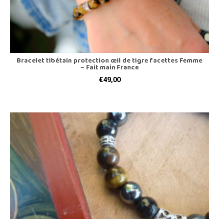
Bracelet tibétain protection œil de tigre facettes Femme
– Fait main France
€
49,00
CHOIX DES OPTIONS
Ce
produit
a
plusieurs
variations.
Les
options
peuvent
être
choisies
sur
la