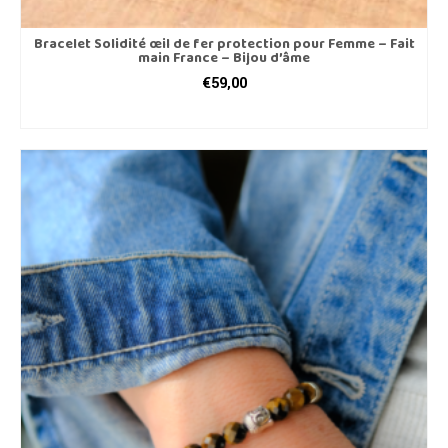
Bracelet Solidité œil de fer protection pour Femme – Fait
main France – Bijou d’âme
€
59,00
CHOIX DES OPTIONS
Ce
produit
a
plusieurs
variations.
Les
options
peuvent
être
choisies
sur
la
page
du
produit