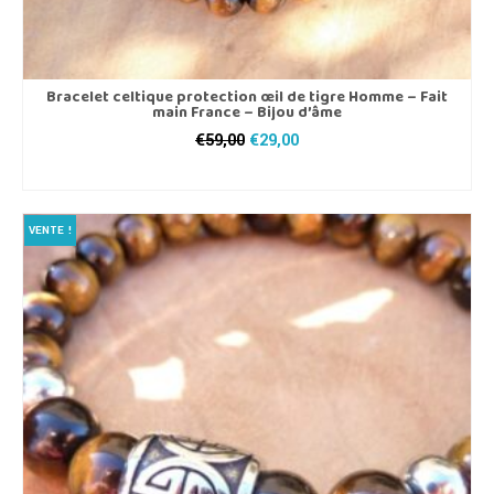
Bracelet celtique protection œil de tigre Homme – Fait
main France – Bijou d’âme
Le
Le
€
59,00
€
29,00
prix
prix
CHOIX DES OPTIONS
initial
actuel
Ce
était :
est :
produit
€59,00.
€29,00.
VENTE !
a
plusieurs
variations.
Les
options
peuvent
être
choisies
sur
la
page
du