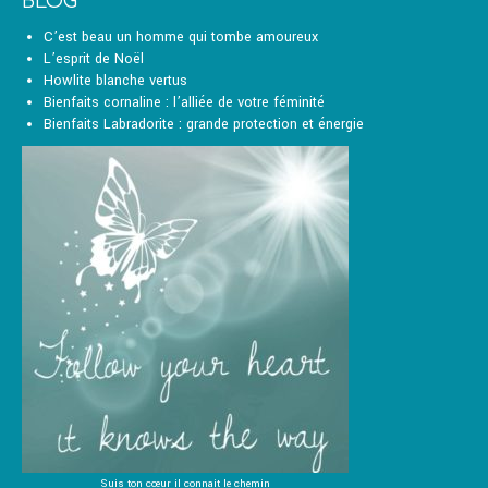
BLOG
sur
la
C’est beau un homme qui tombe amoureux
page
L’esprit de Noël
du
Howlite blanche vertus
produit
Bienfaits cornaline : l’alliée de votre féminité
Bienfaits Labradorite : grande protection et énergie
Suis ton cœur il connait le chemin