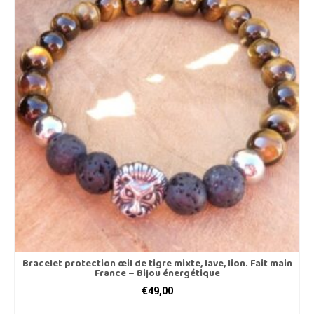
plusieurs
variations.
Les
options
peuvent
être
choisies
sur
la
page
du
produit
Bracelet protection œil de tigre mixte, lave, lion. Fait main
France – Bijou énergétique
€
49,00
CHOIX DES OPTIONS