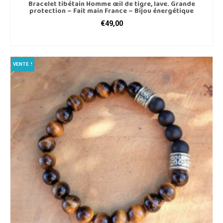
Bracelet tibétain Homme œil de tigre, lave. Grande
protection – Fait main France – Bijou énergétique
€
49,00
CHOIX DES OPTIONS
Ce
produit
VENTE !
a
plusieurs
variations.
Les
options
peuvent
être
choisies
sur
la
page
du
produit