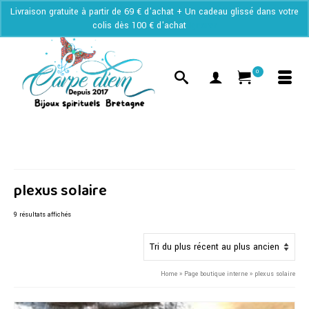
Livraison gratuite à partir de 69 € d'achat + Un cadeau glissé dans votre
colis dès 100 € d'achat
Ignorer
0
plexus solaire
Trié
9 résultats affichés
du
plus
récent
au
Home
»
Page boutique interne
»
plexus solaire
plus
ancien