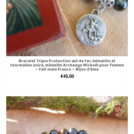
page
du
produit
Bracelet Triple Protection œil de fer, hématite et
tourmaline noire, médaille Archange Mickaël pour Femme
– Fait main France – Bijou d’âme
€
45,00
CHOIX DES OPTIONS
Ce
produit
a
plusieurs
variations.
Les
options