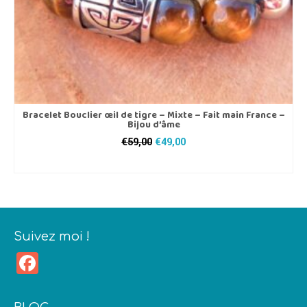
produit
Bracelet Bouclier œil de tigre – Mixte – Fait main France –
Bijou d’âme
Le
Le
€
59,00
€
49,00
prix
prix
CHOIX DES OPTIONS
initial
actuel
Ce
était :
est :
produit
€59,00.
€49,00.
a
plusieurs
variations.
Suivez moi !
Les
Facebook
options
peuvent
être
choisies