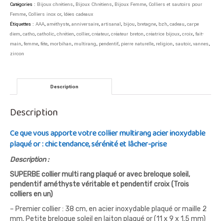
pendentif
Catégories :
Bijoux chrétiens
,
Bijoux Chrétiens
,
Bijoux Femme
,
Colliers et sautoirs pour
améthyste
Femme
,
Colliers inox or
,
Idées cadeaux
et
Étiquettes :
AAA
,
améthyste
,
anniversaire
,
artisanal
,
bijou
,
bretagne
,
bzh
,
cadeau
,
carpe
superbe
diem
,
catho
,
catholic
,
chrétien
,
collier
,
créateur
,
créateur breton
,
créatrice bijoux
,
croix
,
fait-
croix
main
,
femme
,
fête
,
morbihan
,
multirang
,
pendentif
,
pierre naturelle
,
religion
,
sautoir
,
vannes
,
avec
zircon
zircon
AAA
Description
Description
Ce que vous apporte votre collier multirang acier inoxydable
plaqué or : chic tendance, sérénité et lâcher-prise
Description :
SUPERBE collier multi rang plaqué or avec breloque soleil,
pendentif améthyste véritable et pendentif croix (Trois
colliers en un)
– Premier collier : 38 cm, en acier inoxydable plaqué or maille 2
mm. Petite breloque soleil en laiton plaqué or (11 x 9 x 1.5 mm)