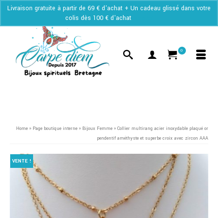
Livraison gratuite à partir de 69 € d'achat + Un cadeau glissé dans votre
colis dès 100 € d'achat
Ignorer
0
Home
»
Page boutique interne
»
Bijoux Femme
»
Collier multirang acier inoxydable plaqué or
pendentif améthyste et superbe croix avec zircon AAA
VENTE !