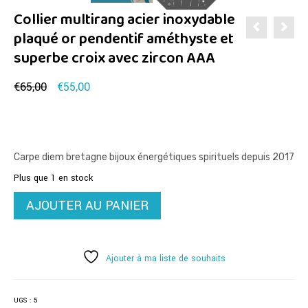
Collier multirang acier inoxydable
plaqué or pendentif améthyste et
superbe croix avec zircon AAA
Le
Le
€
65,00
€
55,00
prix
prix
initial
actuel
était :
est :
€65,00.
€55,00.
Carpe diem bretagne bijoux énergétiques spirituels depuis 2017
Plus que 1 en stock
quantité
AJOUTER AU PANIER
de
Collier
multirang
acier
Ajouter à ma liste de souhaits
inoxydable
plaqué
or
UGS :
5