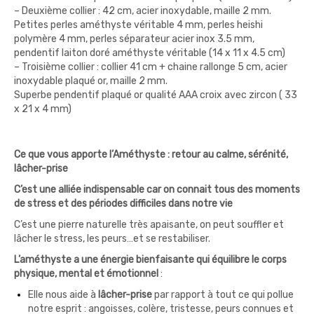
– Deuxième collier : 42 cm, acier inoxydable, maille 2 mm.
Petites perles améthyste véritable 4 mm, perles heishi
polymère 4 mm, perles séparateur acier inox 3.5 mm,
pendentif laiton doré améthyste véritable (14 x 11 x 4.5 cm)
– Troisième collier : collier 41 cm + chaine rallonge 5 cm, acier
inoxydable plaqué or, maille 2 mm.
Superbe pendentif plaqué or qualité AAA croix avec zircon ( 33
x 21 x 4 mm)
Ce que vous apporte l’Améthyste : retour au calme, sérénité,
lâcher-prise
C’est une alliée indispensable car on connait tous des moments
de stress et des périodes difficiles dans notre vie
C’est une pierre naturelle très apaisante, on peut souffler et
lâcher le stress, les peurs…et se restabiliser.
L’améthyste a une énergie bienfaisante qui équilibre le corps
physique, mental et émotionnel
:
Elle nous aide à
lâcher-prise
par rapport à tout ce qui pollue
notre esprit : angoisses, colère, tristesse, peurs connues et