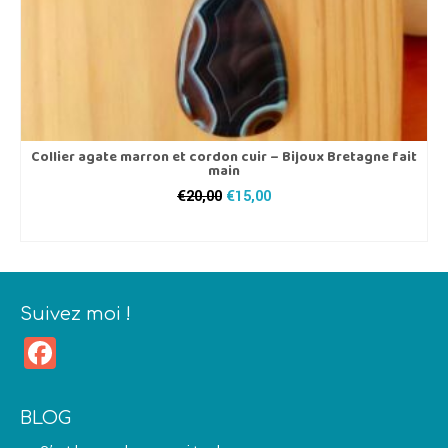
Collier agate marron et cordon cuir – Bijoux Bretagne fait
main
Le
Le
€
20,00
€
15,00
prix
prix
AJOUTER AU PANIER
initial
actuel
était :
est :
€20,00.
€15,00.
Suivez moi !
Facebook
BLOG