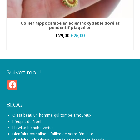
Collier hippocampe en acier inoxydable doré et
pendentif plaqué or
Le
Le
€
29,00
€
25,00
prix
prix
AJOUTER AU PANIER
initial
actuel
était :
est :
€29,00.
€25,00.
Suivez moi !
Facebook
BLOG
C’est beau un homme qui tombe amoureux
L’esprit de Noël
Howlite blanche vertus
Bienfaits cornaline : l’alliée de votre féminité