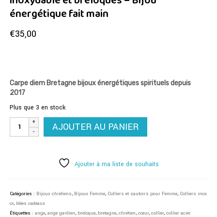
inoxydable et breloques – Bijou
énergétique fait main
€
35,00
Carpe diem Bretagne bijoux énergétiques spirituels depuis
2017
Plus que 3 en stock
quantité
AJOUTER AU PANIER
de
Collier
ange
gardien
Ajouter à ma liste de souhaits
acier
inoxydable
et
Catégories :
Bijoux chrétiens
,
Bijoux Femme
,
Colliers et sautoirs pour Femme
,
Colliers inox
breloques
or
,
Idées cadeaux
-
Étiquettes :
ange
,
ange gardien
,
breloque
,
bretagne
,
chrétien
,
cœur
,
collier
,
collier acier