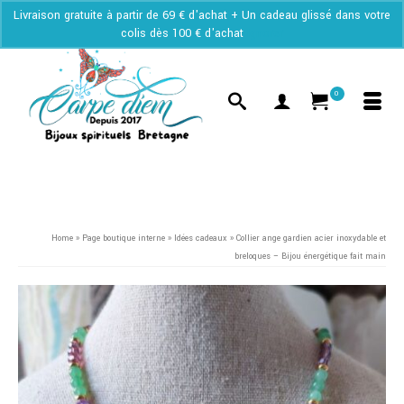
Livraison gratuite à partir de 69 € d'achat + Un cadeau glissé dans votre
colis dès 100 € d'achat
Ignorer
0
Home
»
Page boutique interne
»
Idées cadeaux
»
Collier ange gardien acier inoxydable et
breloques – Bijou énergétique fait main