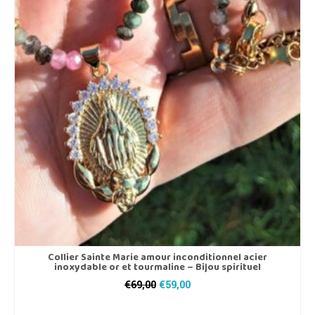
Collier Sainte Marie amour inconditionnel acier
inoxydable or et tourmaline – Bijou spirituel
Le
Le
€
69,00
€
59,00
prix
prix
AJOUTER AU PANIER
initial
actuel