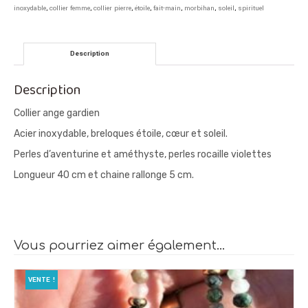
Bijou
inoxydable
,
collier femme
,
collier pierre
,
étoile
,
fait-main
,
morbihan
,
soleil
,
spirituel
énergétique
fait
main
Description
Description
Collier ange gardien
Acier inoxydable, breloques étoile, cœur et soleil.
Perles d’aventurine et améthyste, perles rocaille violettes
Longueur 40 cm et chaine rallonge 5 cm.
Vous pourriez aimer également…
VENTE !