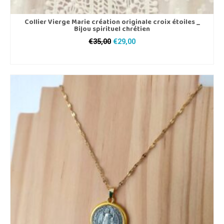
Collier Vierge Marie création originale croix étoiles _
Bijou spirituel chrétien
Le
Le
€
35,00
€
29,00
prix
prix
AJOUTER AU PANIER
initial
actuel
était :
est :
€35,00.
€29,00.