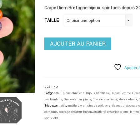
€45,00.
€39,00.
Carpe Diem Bretagne bijoux spirituels depuis 2
TAILLE
Choisir une option
AJOUTER AU PANIER
Ajouter 
UGS :
ND
Catégories :
Bijoux chrétiens
,
Bijoux Chrétiens
,
Bijoux Femme
,
Brace
par bienfaits
,
Bracelets par pierre
,
Bracelets sérénité
,
Idées cadeaux
,
Étiquettes :
aide
,
améthyste
,
antoine de padoue
,
artisanat bretagne
,
av
cornaline
,
courage
,
créateur breton
,
créativité
,
créatrice bijoux
,
fait-ma
vert
,
violet