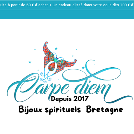
tuite à partir de 69 € d'achat + Un cadeau glissé dans votre colis dès 100 € 