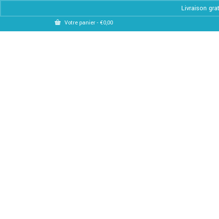
Livraison gra
Votre panier
-
€
0,00