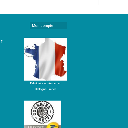
AJOUTER AU PANIER
CH
el
initial
actuel
était :
est :
00.
€89,00.
€69,00.
Mon compte
er
Fabriqué avec Amour en
Bretagne, France