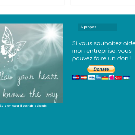
CHOIX DES OPTIONS
AJOUTER AU PANIER
initial
actuel
initial
actu
Ce
était :
est :
était :
est :
produit
€59,00.
€45,00.
€59,00.
€45,
a
plusieurs
A propos
variations.
Les
Si vous souhaitez aid
options
peuvent
mon entreprise, vous
être
pouvez faire un don !
choisies
sur
la
page
du
produit
Suis ton cœur il connait le chemin