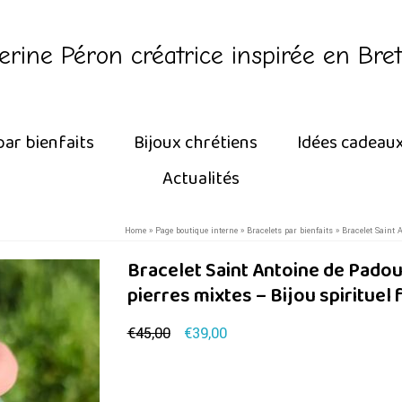
erine Péron créatrice inspirée en Bre
par bienfaits
Bijoux chrétiens
Idées cadeau
Actualités
Home
»
Page boutique interne
»
Bracelets par bienfaits
»
Bracelet Saint 
Bracelet Saint Antoine de Padou
pierres mixtes – Bijou spirituel 
Le
Le
€
45,00
€
39,00
prix
prix
initial
actuel
était :
est :