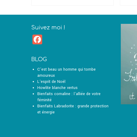
ONS
CHOIX DES OPTIONS
Ce
produit
a
plusieurs
Suivez moi !
.
variations.
Facebook
Les
options
peuvent
être
BLOG
choisies
sur
C’est beau un homme qui tombe
la
amoureux
page
L’esprit de Noël
du
Howlite blanche vertus
produit
Bienfaits cornaline : l’alliée de votre
féminité
Bienfaits Labradorite : grande protection
et énergie