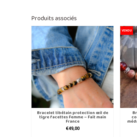
Ce
produit
a
Produits associés
plusieurs
variations.
VENDU
Les
options
peuvent
être
choisies
sur
la
page
du
produit
Héliotite)
Bracelet tibétain protection œil de
Br
Fait main
tigre facettes Femme – Fait main
co
étique
France
méda
€
49,00