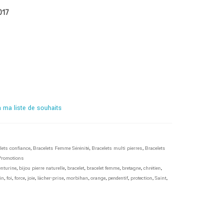
017
à ma liste de souhaits
lets confiance
,
Bracelets Femme Sérénité
,
Bracelets multi pierres
,
Bracelets
Promotions
enturine
,
bijou pierre naturelle
,
bracelet
,
bracelet femme
,
bretagne
,
chrétien
,
in
,
foi
,
force
,
joie
,
lâcher-prise
,
morbihan
,
orange
,
pendentif
,
protection
,
Saint
,