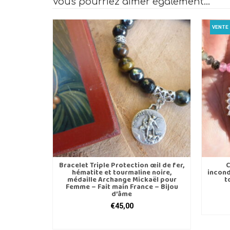
Vous pourriez aimer également…
VENTE 
Bracelet Triple Protection œil de fer,
C
hématite et tourmaline noire,
incond
médaille Archange Mickaël pour
t
Femme – Fait main France – Bijou
d’âme
€
45,00
CHOIX DES OPTIONS