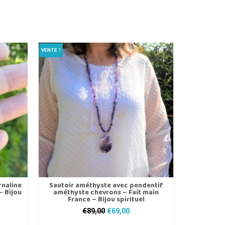
VENTE !
VENTE !
rnaline
Sautoir améthyste avec pendentif
Bracelet 
– Bijou
améthyste chevrons – Fait main
aventurin
France – Bijou spirituel
Franc
Le
Le
€
89,00
€
69,00
prix
prix