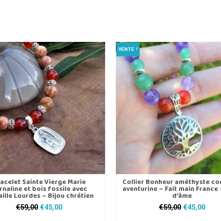
€69,00.
€59,00.
a
plusieurs
variations.
Les
options
VENTE !
peuvent
être
choisies
sur
la
page
du
produit
acelet Sainte Vierge Marie
Collier Bonheur améthyste co
rnaline et bois fossile avec
aventurine – Fait main France 
ille Lourdes – Bijou chrétien
d’âme
Le
Le
Le
Le
€
59,00
€
45,00
€
59,00
€
45,00
prix
prix
prix
prix