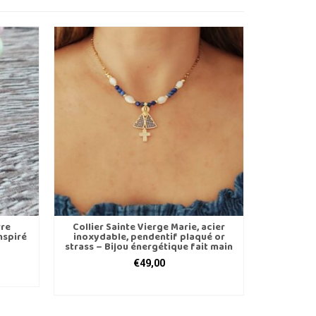
rre
Collier Sainte Vierge Marie, acier
inspiré
inoxydable, pendentif plaqué or
strass – Bijou énergétique fait main
€
49,00
el
AJOUTER AU PANIER
00.