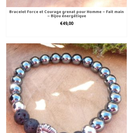
Bracelet Force et Courage grenat pour Homme – Fait main
– Bijou énergétique
€
49,00
CHOIX DES OPTIONS
Ce
produit
a
plusieurs
variations.
Les
options
peuvent
être
choisies
sur
la
page
du
produit