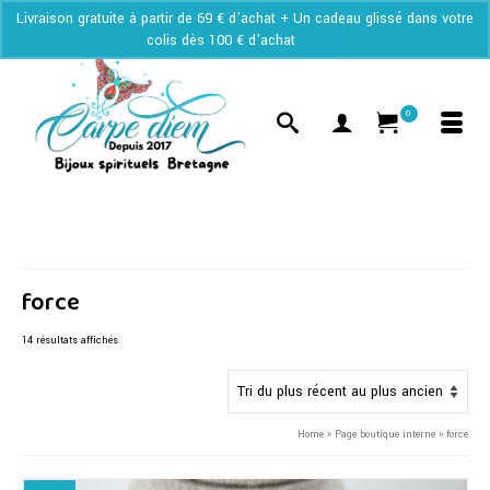
Livraison gratuite à partir de 69 € d'achat + Un cadeau glissé dans votre
colis dès 100 € d'achat
Ignorer
0
force
Trié
14 résultats affichés
du
plus
récent
au
Home
»
Page boutique interne
»
force
plus
ancien