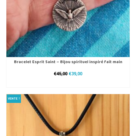
page
du
produit
Bracelet Esprit Saint – Bijou spirituel inspiré fait main
Le
Le
€
45,00
€
39,00
prix
prix
CHOIX DES OPTIONS
initial
actuel
Ce
était :
est :
produit
€45,00.
€39,00.
VENTE !
a
plusieurs
variations.
Les
options
peuvent