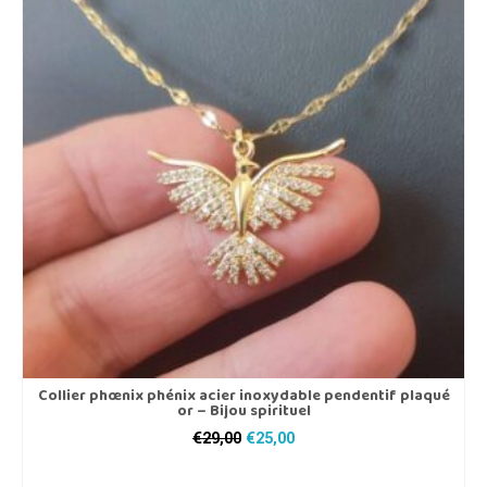
Collier phœnix phénix acier inoxydable pendentif plaqué
or – Bijou spirituel
Le
Le
€
29,00
€
25,00
prix
prix
AJOUTER AU PANIER
initial
actuel