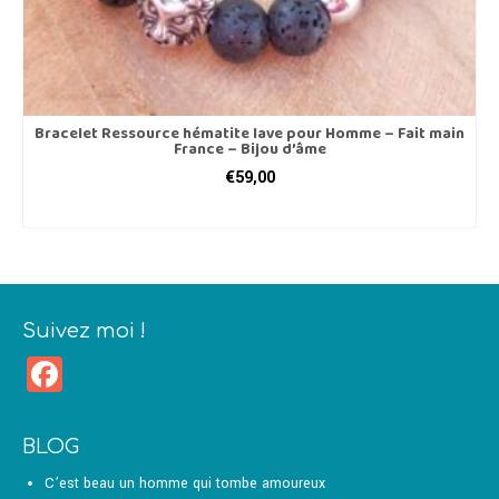
Bracelet Ressource hématite lave pour Homme – Fait main
France – Bijou d’âme
€
59,00
CHOIX DES OPTIONS
Ce
produit
a
plusieurs
variations.
Suivez moi !
Les
Facebook
options
peuvent
être
choisies
BLOG
sur
la
C’est beau un homme qui tombe amoureux