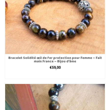
sur
la
page
du
produit
Bracelet Solidité œil de fer protection pour Femme – Fait
main France – Bijou d’âme
€
59,00
CHOIX DES OPTIONS
Ce
produit
a
plusieurs
variations.
Les