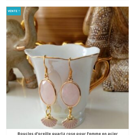
était :
est :
€29,00.
€25,00.
VENTE !
Boucles d’oreille quartz rose pour Femme en acier