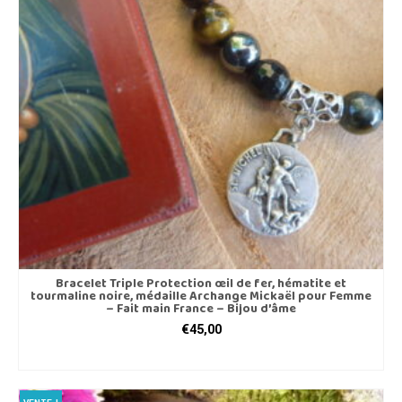
options
peuvent
être
choisies
sur
la
page
du
produit
Bracelet Triple Protection œil de fer, hématite et
tourmaline noire, médaille Archange Mickaël pour Femme
– Fait main France – Bijou d’âme
€
45,00
CHOIX DES OPTIONS
Ce
produit