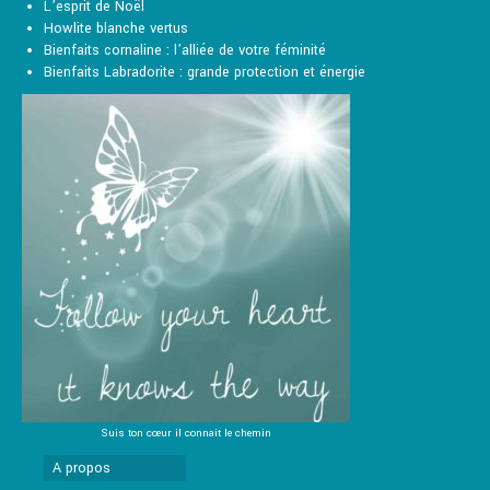
page
L’esprit de Noël
du
Howlite blanche vertus
produit
Bienfaits cornaline : l’alliée de votre féminité
Bienfaits Labradorite : grande protection et énergie
Suis ton cœur il connait le chemin
A propos