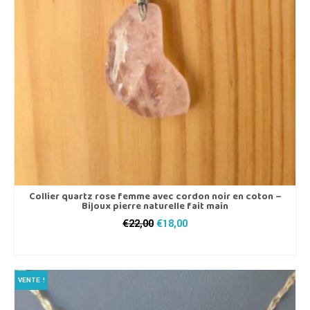
être
choisies
sur
la
page
du
produit
Collier quartz rose femme avec cordon noir en coton –
Bijoux pierre naturelle fait main
Le
Le
€
22,00
€
18,00
prix
prix
AJOUTER AU PANIER
initial
actuel
était :
est :
€22,00.
€18,00.
VENTE !