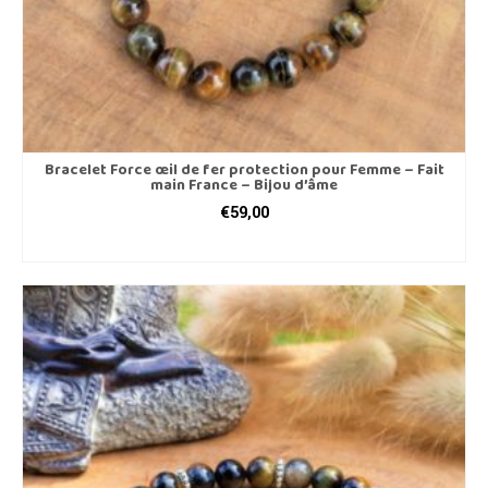
produit
Bracelet Force œil de fer protection pour Femme – Fait
main France – Bijou d’âme
€
59,00
CHOIX DES OPTIONS
Ce
produit
a
plusieurs
variations.
Les
options
peuvent
être
choisies