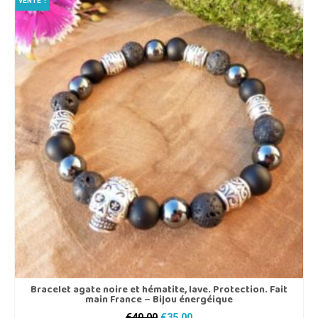
VENTE !
a
plusieurs
variations.
Les
options
peuvent
être
choisies
sur
la
page
du
produit
Bracelet agate noire et hématite, lave. Protection. Fait
main France – Bijou énergéique
Le
Le
€
49,00
€
35,00