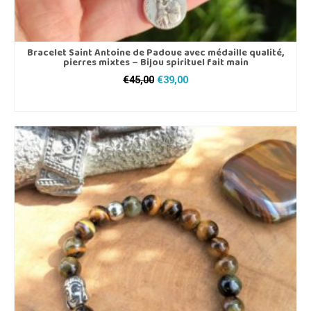
Bracelet Saint Antoine de Padoue avec médaille qualité,
pierres mixtes – Bijou spirituel fait main
Le
Le
€
45,00
€
39,00
prix
prix
CHOIX DES OPTIONS
initial
actuel
Ce
était :
est :
produit
€45,00.
€39,00.
a
plusieurs
variations.
Les
options
peuvent
être
choisies
sur
la
page
du