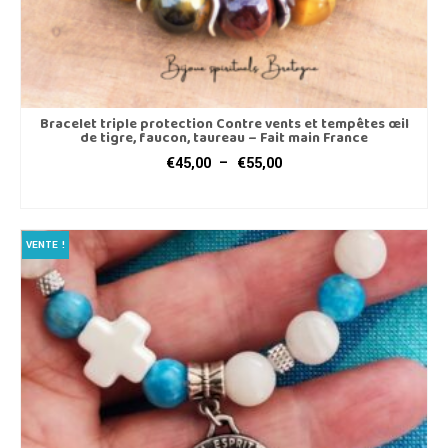
Bracelet triple protection Contre vents et tempêtes œil
de tigre, faucon, taureau – Fait main France
Plage
€
45,00
–
€
55,00
de
CHOIX DES OPTIONS
prix :
Ce
€45,00
produit
à
VENTE !
a
€55,00
plusieurs
variations.
Les
options
peuvent
être
choisies
sur
la