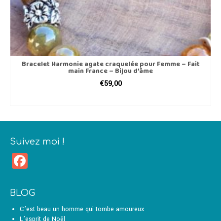
Bracelet Harmonie agate craquelée pour Femme – Fait
main France – Bijou d’âme
€
59,00
CHOIX DES OPTIONS
Ce
produit
a
plusieurs
Suivez moi !
variations.
Facebook
Les
options
peuvent
être
BLOG
choisies
sur
C’est beau un homme qui tombe amoureux
la
L’esprit de Noël