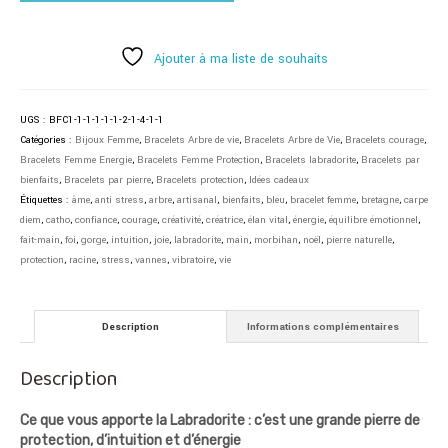
Ajouter à ma liste de souhaits
UGS :
BFC1-1-1-1-1-1-2-1-4-1-1
Catégories :
Bijoux Femme
,
Bracelets Arbre de vie
,
Bracelets Arbre de Vie
,
Bracelets courage
,
Bracelets Femme Energie
,
Bracelets Femme Protection
,
Bracelets labradorite
,
Bracelets par
bienfaits
,
Bracelets par pierre
,
Bracelets protection
,
Idées cadeaux
Étiquettes :
âme
,
anti stress
,
arbre
,
artisanal
,
bienfaits
,
bleu
,
bracelet femme
,
bretagne
,
carpe
diem
,
catho
,
confiance
,
courage
,
créativité
,
créatrice
,
élan vital
,
énergie
,
équilibre émotionnel
,
fait-main
,
foi
,
gorge
,
intuition
,
joie
,
labradorite
,
main
,
morbihan
,
noël
,
pierre naturelle
,
protection
,
racine
,
stress
,
vannes
,
vibratoire
,
vie
Description
Informations complémentaires
Description
Ce que vous apporte la Labradorite : c’est une grande pierre de
protection, d’intuition et d’énergie