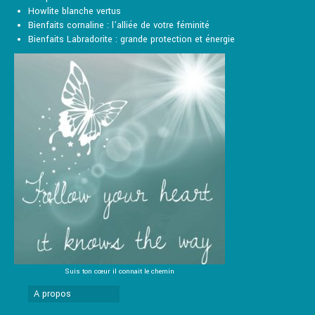
page
Howlite blanche vertus
du
Bienfaits cornaline : l’alliée de votre féminité
produit
Bienfaits Labradorite : grande protection et énergie
Suis ton cœur il connait le chemin
A propos