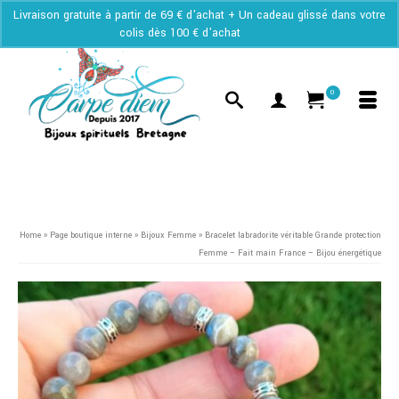
Livraison gratuite à partir de 69 € d'achat + Un cadeau glissé dans votre
colis dès 100 € d'achat
Ignorer
0
Home
»
Page boutique interne
»
Bijoux Femme
»
Bracelet labradorite véritable Grande protection
Femme – Fait main France – Bijou énergétique