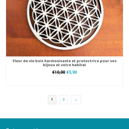
Fleur de vie bois harmonisante et protectrice pour vos
bijoux et votre habitat
Le
Le
€
10,00
€
5,90
prix
prix
AJOUTER AU PANIER
initial
actuel
était :
est :
€10,00.
€5,90.
1
2
→