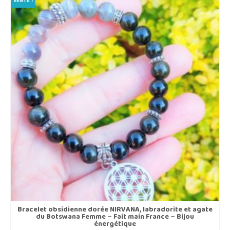
VENTE !
a
plusieurs
variations.
Les
options
peuvent
être
choisies
sur
la
page
du
produit
Bracelet obsidienne dorée NIRVANA, labradorite et agate
du Botswana Femme – Fait main France – Bijou
énergétique