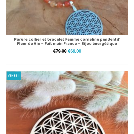
Parure collier et bracelet Femme cornaline pendentif
Fleur de Vie – Fait main France – Bijou énergétique
Le
Le
€
79,00
€
69,00
prix
prix
AJOUTER AU PANIER
initial
actuel
était :
est :
€79,00.
€69,00.
VENTE !