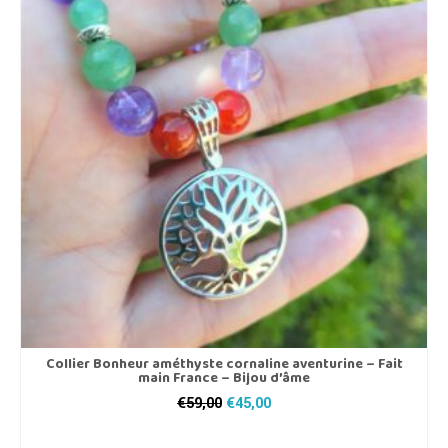
Collier Bonheur améthyste cornaline aventurine – Fait
main France – Bijou d’âme
Le
Le
€
59,00
€
45,00
prix
prix
AJOUTER AU PANIER
initial
actuel