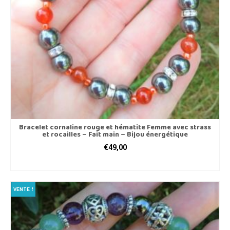
Bracelet cornaline rouge et hématite Femme avec strass
et rocailles – Fait main – Bijou énergétique
€
49,00
CHOIX DES OPTIONS
Ce
produit
VENTE !
a
plusieurs
variations.
Les