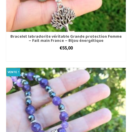
Bracelet labradorite véritable Grande protection Femme
– Fait main France – Bijou énergétique
€
55,00
CHOIX DES OPTIONS
Ce
produit
VENTE !
a
plusieurs
variations.
Les
options
peuvent
être
choisies
sur
la