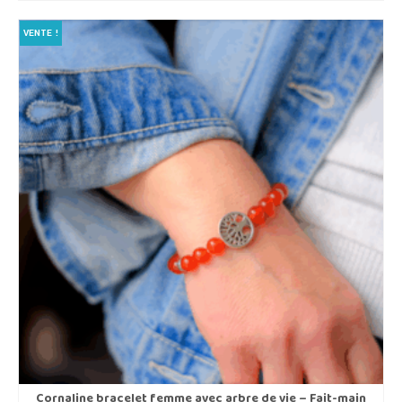
était :
est :
€59,00.
€45,00.
VENTE !
Cornaline bracelet femme avec arbre de vie – Fait-main