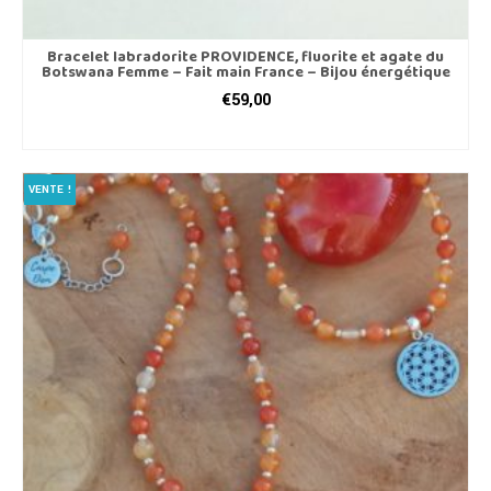
Bracelet labradorite PROVIDENCE, fluorite et agate du
Botswana Femme – Fait main France – Bijou énergétique
€
59,00
CHOIX DES OPTIONS
Ce
produit
VENTE !
a
plusieurs
variations.
Les
options
peuvent
être
choisies
sur
la
page
du
produit