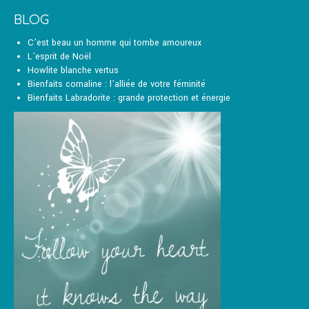
être
BLOG
choisies
sur
C’est beau un homme qui tombe amoureux
la
L’esprit de Noël
page
Howlite blanche vertus
du
Bienfaits cornaline : l’alliée de votre féminité
produit
Bienfaits Labradorite : grande protection et énergie