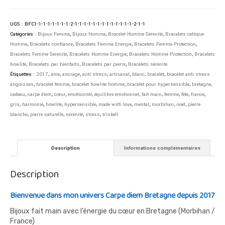
UGS :
BFC1-1-1-1-1-1-1-1-2-1-1-1-1-1-1-1-1-1-1-1-1-1-2-1-1
Catégories :
Bijoux Femme
,
Bijoux Homme
,
Bracelet Homme Sérénité
,
Bracelets celtique
Homme
,
Bracelets confiance
,
Bracelets Femme Energie
,
Bracelets Femme Protection
,
Bracelets Femme Sérénité
,
Bracelets Homme Energie
,
Bracelets Homme Protection
,
Bracelets
howlite
,
Bracelets par bienfaits
,
Bracelets par pierre
,
Bracelets sérénité
Étiquettes :
2017
,
âme
,
ancrage
,
anti stress
,
artisanal
,
blanc
,
bracelet
,
bracelet anti stress
angoisses
,
bracelet femme
,
bracelet howlite homme
,
bracelet pour hypersensible
,
bretagne
,
cadeau
,
carpe diem
,
cœur
,
émotionnel
,
équilibre émotionnel
,
fait-main
,
femme
,
fête
,
france
,
gris
,
harmonie
,
howlite
,
hypersensible
,
made with love
,
mental
,
morbihan
,
noël
,
pierre
blanche
,
pierre naturelle
,
sérénité
,
stress
,
triskell
Description
Informations complémentaires
Description
Bienvenue dans mon univers Carpe diem Bretagne depuis 2017
Bijoux fait main avec l’énergie du cœur en Bretagne (Morbihan /
France)