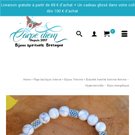
Livraison gratuite à partir de 69 € d'achat + Un cadeau glissé dans votre col
dès 100 € d'achat
Ignorer
0
Home
»
Page boutique interne
»
Bijoux Femme
»
Bracelet howlite homme femme –
Hypersensible – Bijou énergétique