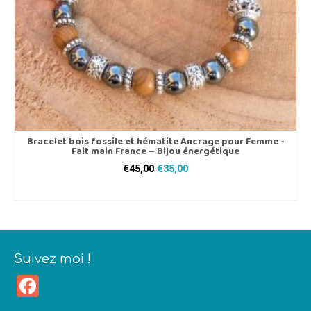
Bracelet bois fossile et hématite Ancrage pour Femme -
Fait main France – Bijou énergétique
Le
Le
€
45,00
€
35,00
prix
prix
CHOIX DES OPTIONS
initial
actuel
Ce
était :
est :
produit
€45,00.
€35,00.
a
plusieurs
Suivez moi !
variations.
Les
Facebook
options
peuvent