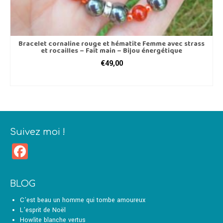
Bracelet cornaline rouge et hématite Femme avec strass
et rocailles – Fait main – Bijou énergétique
€
49,00
CHOIX DES OPTIONS
Ce
produit
a
plusieurs
variations.
Suivez moi !
Les
Facebook
options
peuvent
être
choisies
BLOG
sur
la
C’est beau un homme qui tombe amoureux
page
L’esprit de Noël
du
Howlite blanche vertus