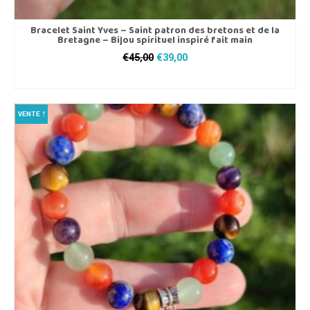
Bracelet Saint Yves – Saint patron des bretons et de la
Bretagne – Bijou spirituel inspiré fait main
Le
Le
€
45,00
€
39,00
prix
prix
CHOIX DES OPTIONS
initial
actuel
Ce
était :
est :
produit
€45,00.
€39,00.
VENTE !
a
plusieurs
variations.
Les
options
peuvent
être
choisies
sur
la
page
du
produit