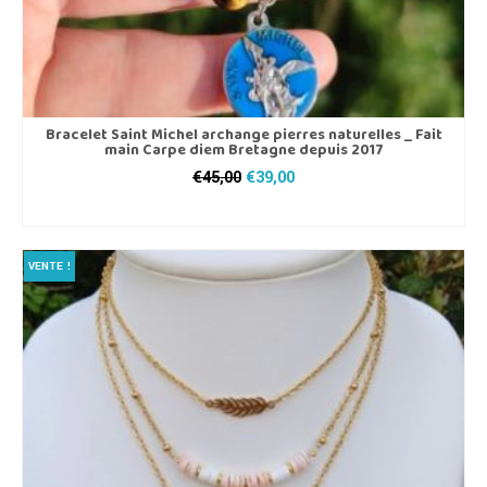
Bracelet Saint Michel archange pierres naturelles _ Fait
main Carpe diem Bretagne depuis 2017
Le
Le
€
45,00
€
39,00
prix
prix
CHOIX DES OPTIONS
initial
actuel
Ce
était :
est :
produit
€45,00.
€39,00.
VENTE !
a
plusieurs
variations.
Les
options
peuvent
être
choisies
sur
la