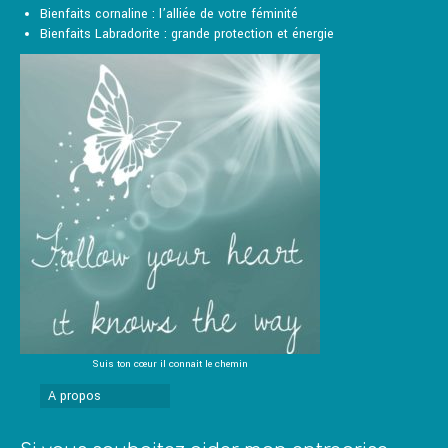
produit
Bienfaits cornaline : l’alliée de votre féminité
Bienfaits Labradorite : grande protection et énergie
Suis ton cœur il connait le chemin
A propos