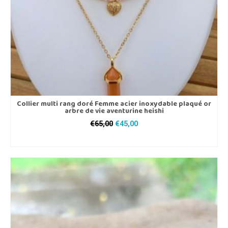
page
du
produit
Collier multi rang doré Femme acier inoxydable plaqué or
arbre de vie aventurine heishi
Le
Le
€
65,00
€
45,00
prix
prix
AJOUTER AU PANIER
initial
actuel
était :
est :
€65,00.
€45,00.