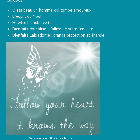
BLOG
choisies
sur
C’est beau un homme qui tombe amoureux
la
L’esprit de Noël
page
Howlite blanche vertus
du
Bienfaits cornaline : l’alliée de votre féminité
produit
Bienfaits Labradorite : grande protection et énergie
Suis ton cœur il connait le chemin