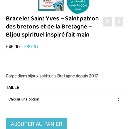
Bracelet Saint Yves – Saint patron
des bretons et de la Bretagne –
Bijou spirituel inspiré fait main
Le
Le
€
45,00
€
39,00
prix
prix
initial
actuel
était :
est :
€45,00.
€39,00.
Carpe diem bijoux spirituels Bretagne depuis 2017
TAILLE
AJOUTER AU PANIER