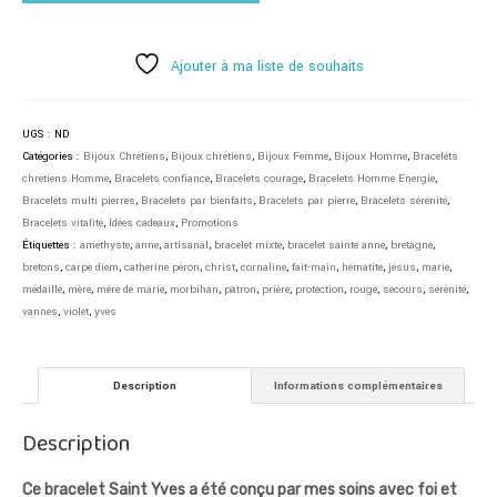
Ajouter à ma liste de souhaits
UGS :
ND
Catégories :
Bijoux Chrétiens
,
Bijoux chrétiens
,
Bijoux Femme
,
Bijoux Homme
,
Bracelets
chrétiens Homme
,
Bracelets confiance
,
Bracelets courage
,
Bracelets Homme Energie
,
Bracelets multi pierres
,
Bracelets par bienfaits
,
Bracelets par pierre
,
Bracelets sérénité
,
Bracelets vitalité
,
Idées cadeaux
,
Promotions
Étiquettes :
améthyste
,
anne
,
artisanal
,
bracelet mixte
,
bracelet sainte anne
,
bretagne
,
bretons
,
carpe diem
,
catherine péron
,
christ
,
cornaline
,
fait-main
,
hématite
,
jésus
,
marie
,
médaille
,
mère
,
mère de marie
,
morbihan
,
patron
,
prière
,
protection
,
rouge
,
secours
,
sérénité
,
vannes
,
violet
,
yves
Description
Informations complémentaires
Description
Ce bracelet Saint Yves a été conçu par mes soins avec foi et