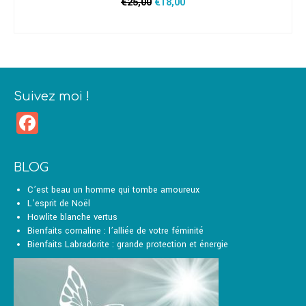
Le
Le
€
25,00
€
18,00
prix
prix
AJOUTER AU PANIER
initial
actuel
était :
est :
€25,00.
€18,00.
Suivez moi !
Facebook
BLOG
C’est beau un homme qui tombe amoureux
L’esprit de Noël
Howlite blanche vertus
Bienfaits cornaline : l’alliée de votre féminité
Bienfaits Labradorite : grande protection et énergie