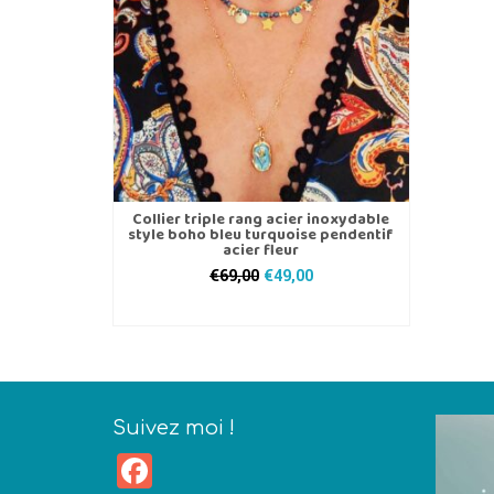
Collier triple rang acier inoxydable
style boho bleu turquoise pendentif
acier fleur
Le
Le
€
69,00
€
49,00
prix
prix
AJOUTER AU PANIER
initial
actuel
était :
est :
€69,00.
€49,00.
Suivez moi !
Facebook