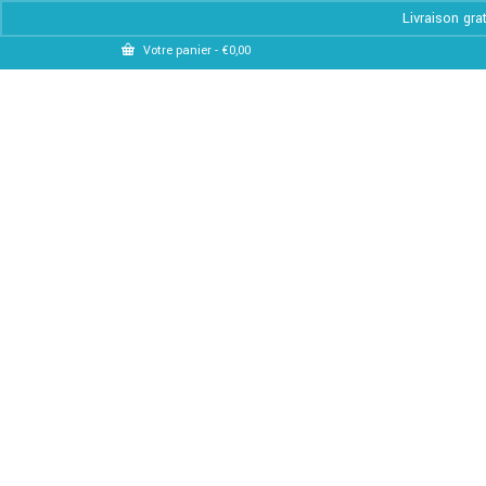
Livraison gra
Votre panier
-
€
0,00