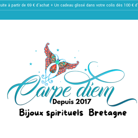
tuite à partir de 69 € d'achat + Un cadeau glissé dans votre colis dès 100 € 