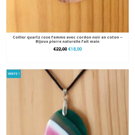
Collier quartz rose femme avec cordon noir en coton –
Bijoux pierre naturelle fait main
Le
Le
€
22,00
€
18,00
prix
prix
AJOUTER AU PANIER
initial
actuel
était :
est :
€22,00.
€18,00.
VENTE !