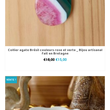
Collier agate Brésil couleurs rose et verte _ Bijou artisanal
fait en Bretagne
Le
Le
€
18,00
€
15,00
prix
prix
AJOUTER AU PANIER
initial
actuel
était :
est :
€18,00.
€15,00.
VENTE !