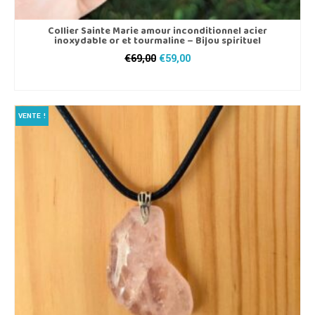
Collier Sainte Marie amour inconditionnel acier
inoxydable or et tourmaline – Bijou spirituel
Le
Le
€
69,00
€
59,00
prix
prix
AJOUTER AU PANIER
initial
actuel
était :
est :
€69,00.
€59,00.
VENTE !