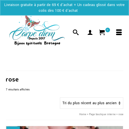
Livraison gratuite à partir de 69 € d'achat + Un cadeau glissé dans votre
colis dès 100 € d'achat
Ignorer
0
rose
Trié
7 résultats affichés
du
plus
récent
au
Home
»
Page boutique interne
»
rose
plus
ancien