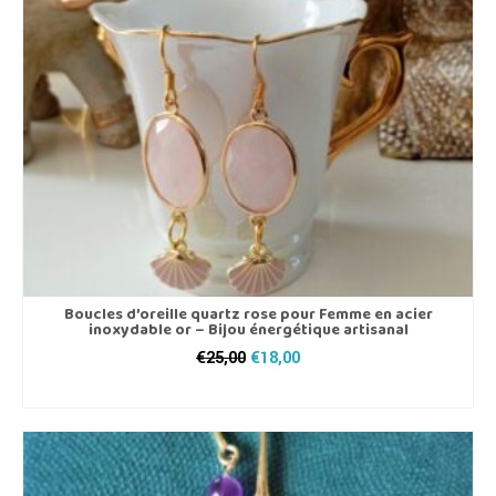
Boucles d’oreille quartz rose pour Femme en acier
inoxydable or – Bijou énergétique artisanal
Le
Le
€
25,00
€
18,00
prix
prix
AJOUTER AU PANIER
initial
actuel
était :
est :
€25,00.
€18,00.