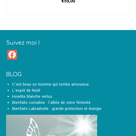
€
59,00
CHOIX DES OPTIONS
Ce
produit
a
plusieurs
variations.
Suivez moi !
Les
Facebook
options
peuvent
être
choisies
BLOG
sur
la
C’est beau un homme qui tombe amoureux
page
L’esprit de Noël
du
Howlite blanche vertus
produit
Bienfaits cornaline : l’alliée de votre féminité
Bienfaits Labradorite : grande protection et énergie