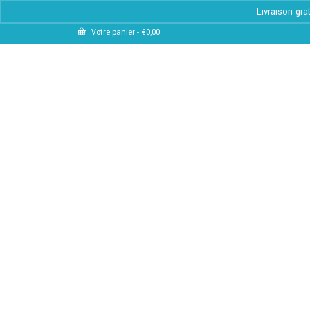
Livraison gra
Votre panier
-
€
0,00