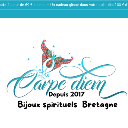
tuite à partir de 69 € d'achat + Un cadeau glissé dans votre colis dès 100 € 