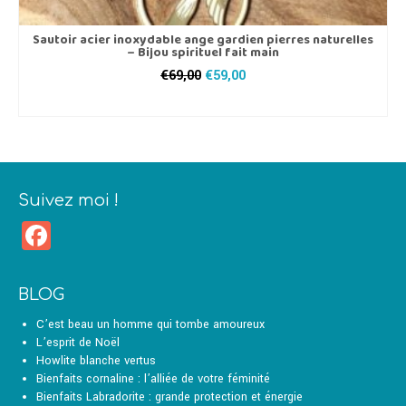
Sautoir acier inoxydable ange gardien pierres naturelles
– Bijou spirituel fait main
Le
Le
€
69,00
€
59,00
prix
prix
AJOUTER AU PANIER
initial
actuel
était :
est :
€69,00.
€59,00.
Suivez moi !
Facebook
BLOG
C’est beau un homme qui tombe amoureux
L’esprit de Noël
Howlite blanche vertus
Bienfaits cornaline : l’alliée de votre féminité
Bienfaits Labradorite : grande protection et énergie