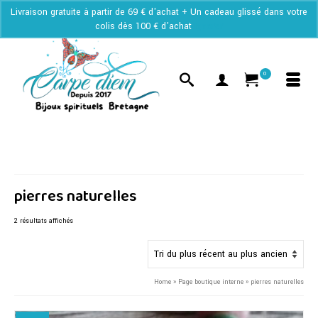
Livraison gratuite à partir de 69 € d'achat + Un cadeau glissé dans votre
colis dès 100 € d'achat
Ignorer
0
pierres naturelles
Trié
2 résultats affichés
du
plus
récent
au
Home
»
Page boutique interne
»
pierres naturelles
plus
ancien