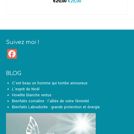
Le
Le
€
29,00
€
25,00
prix
prix
AJOUTER AU PANIER
initial
actuel
était :
est :
€29,00.
€25,00.
Suivez moi !
Facebook
BLOG
C’est beau un homme qui tombe amoureux
L’esprit de Noël
Howlite blanche vertus
Bienfaits cornaline : l’alliée de votre féminité
Bienfaits Labradorite : grande protection et énergie