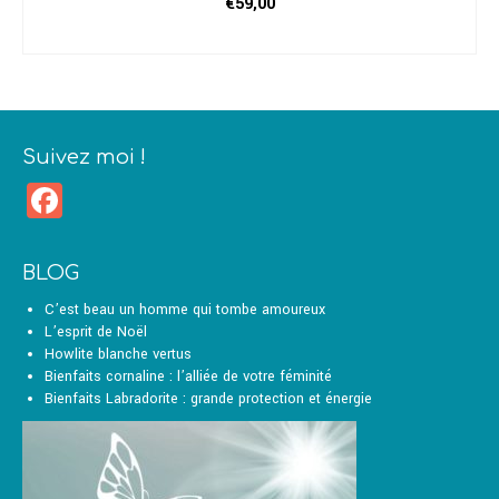
€
59,00
CHOIX DES OPTIONS
Ce
produit
a
plusieurs
variations.
Suivez moi !
Les
Facebook
options
peuvent
être
choisies
BLOG
sur
la
C’est beau un homme qui tombe amoureux
page
L’esprit de Noël
du
Howlite blanche vertus
produit
Bienfaits cornaline : l’alliée de votre féminité
Bienfaits Labradorite : grande protection et énergie