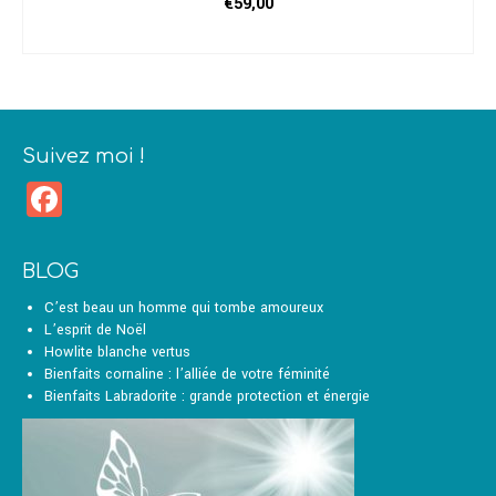
€
59,00
CHOIX DES OPTIONS
Ce
produit
a
plusieurs
variations.
Suivez moi !
Les
Facebook
options
peuvent
être
choisies
BLOG
sur
la
C’est beau un homme qui tombe amoureux
page
L’esprit de Noël
du
Howlite blanche vertus
produit
Bienfaits cornaline : l’alliée de votre féminité
Bienfaits Labradorite : grande protection et énergie