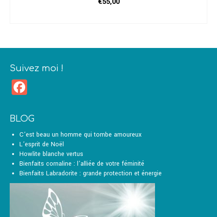
€
55,00
CHOIX DES OPTIONS
Ce
produit
a
plusieurs
variations.
Suivez moi !
Les
Facebook
options
peuvent
être
choisies
BLOG
sur
la
C’est beau un homme qui tombe amoureux
page
L’esprit de Noël
du
Howlite blanche vertus
produit
Bienfaits cornaline : l’alliée de votre féminité
Bienfaits Labradorite : grande protection et énergie