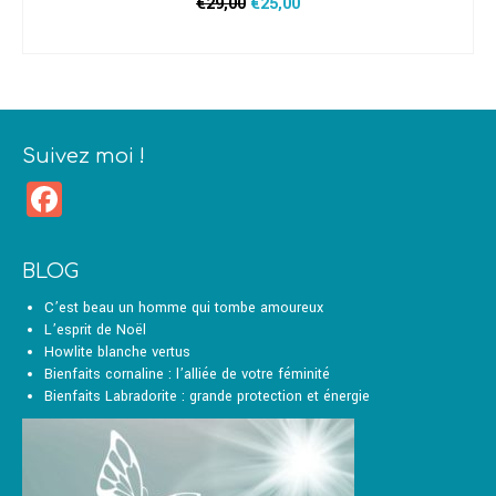
Le
Le
€
29,00
€
25,00
prix
prix
AJOUTER AU PANIER
initial
actuel
était :
est :
€29,00.
€25,00.
Suivez moi !
Facebook
BLOG
C’est beau un homme qui tombe amoureux
L’esprit de Noël
Howlite blanche vertus
Bienfaits cornaline : l’alliée de votre féminité
Bienfaits Labradorite : grande protection et énergie