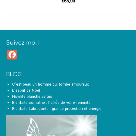
€
65,00
CHOIX DES OPTIONS
Ce
produit
a
plusieurs
variations.
Suivez moi !
Les
Facebook
options
peuvent
être
choisies
BLOG
sur
la
C’est beau un homme qui tombe amoureux
page
L’esprit de Noël
du
Howlite blanche vertus
produit
Bienfaits cornaline : l’alliée de votre féminité
Bienfaits Labradorite : grande protection et énergie