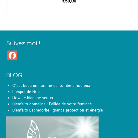
€
59,00
CHOIX DES OPTIONS
Ce
produit
a
plusieurs
variations.
Suivez moi !
Les
Facebook
options
peuvent
être
choisies
BLOG
sur
la
C’est beau un homme qui tombe amoureux
page
L’esprit de Noël
du
Howlite blanche vertus
produit
Bienfaits cornaline : l’alliée de votre féminité
Bienfaits Labradorite : grande protection et énergie