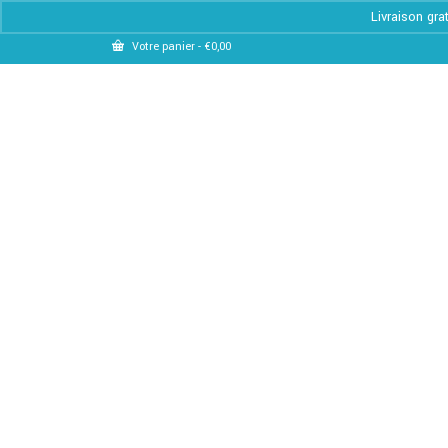
Livraison gra
Votre panier
-
€
0,00