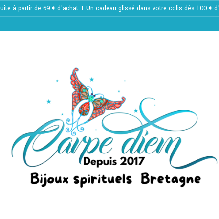
tuite à partir de 69 € d'achat + Un cadeau glissé dans votre colis dès 100 € 