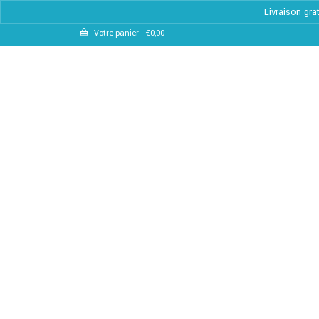
Livraison gra
Votre panier
-
€
0,00