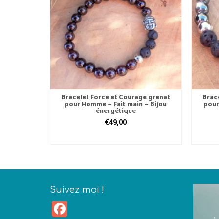
Bracelet Force et Courage grenat
Brac
pour Homme – Fait main – Bijou
pour
énergétique
€
49,00
CHOIX DES OPTIONS
Ce
produit
a
plusieurs
variations.
Suivez moi !
Les
Facebook
options
peuvent