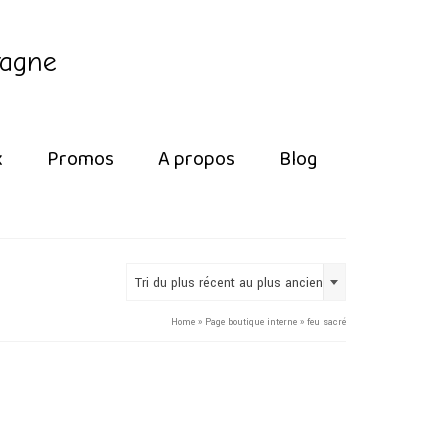
tagne
x
Promos
A propos
Blog
Tri du plus récent au plus ancien
Home
»
Page boutique interne
»
feu sacré