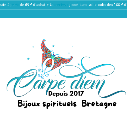
tuite à partir de 69 € d'achat + Un cadeau glissé dans votre colis dès 100 € 