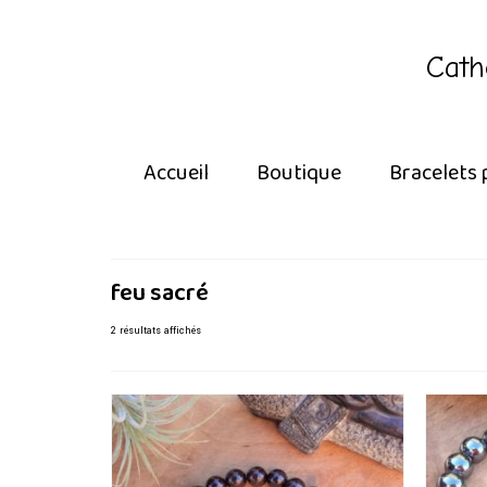
Cath
Accueil
Boutique
Bracelets 
feu sacré
Trié
2 résultats affichés
du
plus
récent
au
plus
ancien