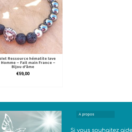
elet Ressource hématite lave
 Homme – Fait main France –
Bijou d’âme
€
59,00
CHOIX DES OPTIONS
Ce
produit
a
plusieurs
variations.
A propos
Les
options
Si vous souhaitez aid
peuvent