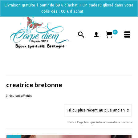
Livraison gratuite à partir de 69 € d'achat + Un cadeau glissé dans votre
colis dès 100 € d'achat
Ignorer
0
creatrice bretonne
Trié
3 résultats affichés
du
plus
récent
au
Home
»
Page boutique interne
»
creatrice bretonne
plus
ancien