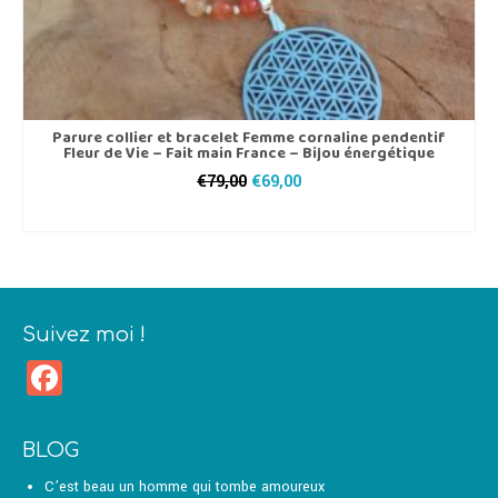
Parure collier et bracelet Femme cornaline pendentif
Fleur de Vie – Fait main France – Bijou énergétique
Le
Le
€
79,00
€
69,00
prix
prix
AJOUTER AU PANIER
initial
actuel
était :
est :
€79,00.
€69,00.
Suivez moi !
Facebook
BLOG
C’est beau un homme qui tombe amoureux