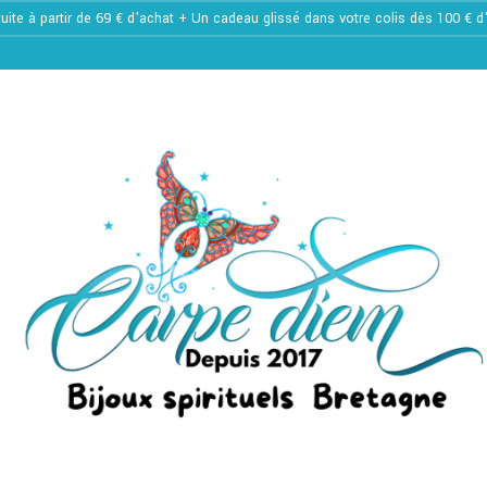
tuite à partir de 69 € d'achat + Un cadeau glissé dans votre colis dès 100 € 