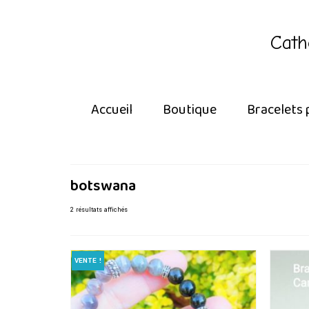
Cath
Accueil
Boutique
Bracelets 
botswana
Trié
2 résultats affichés
du
plus
récent
VENTE !
au
plus
ancien