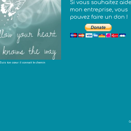
Si vous souhaitez aid
peuvent
être
mon entreprise, vous
choisies
pouvez faire un don !
sur
la
page
du
produit
Suis ton cœur il connait le chemin
C