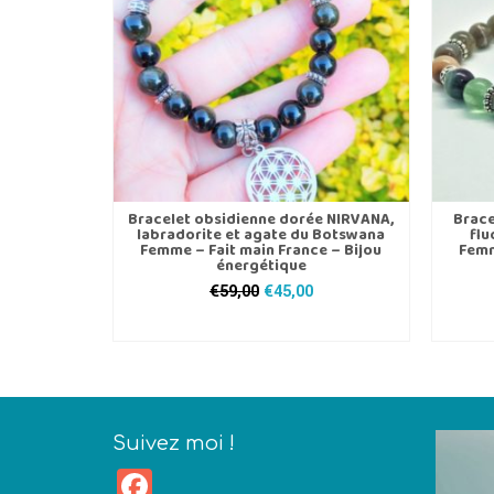
Bracelet obsidienne dorée NIRVANA,
Brace
labradorite et agate du Botswana
flu
Femme – Fait main France – Bijou
Femm
énergétique
Le
Le
€
59,00
€
45,00
prix
prix
CHOIX DES OPTIONS
initial
actuel
Ce
était :
est :
produit
€59,00.
€45,00.
a
plusieurs
variations.
Suivez moi !
Les
Facebook
options