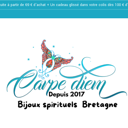
tuite à partir de 69 € d'achat + Un cadeau glissé dans votre colis dès 100 € 