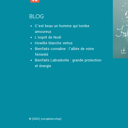
peuvent
être
choisies
BLOG
sur
la
C’est beau un homme qui tombe
page
amoureux
du
L’esprit de Noël
produit
Howlite blanche vertus
Bienfaits cornaline : l’alliée de votre
féminité
Bienfaits Labradorite : grande protection
et énergie
© [2020] [carpediemshop]