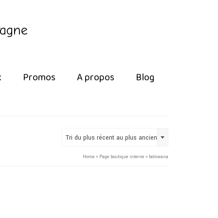
tagne
x
Promos
A propos
Blog
Tri du plus récent au plus ancien
Home
»
Page boutique interne
»
botswana