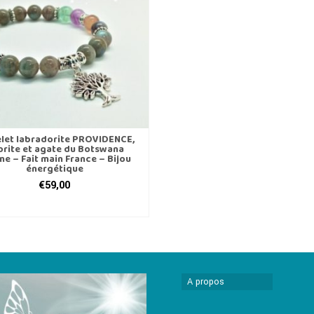
let labradorite PROVIDENCE,
orite et agate du Botswana
e – Fait main France – Bijou
énergétique
€
59,00
CHOIX DES OPTIONS
Ce
produit
a
plusieurs
variations.
A propos
Les
options