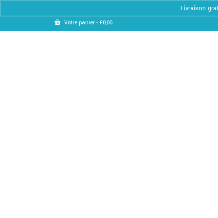
Livraison gra
Votre panier
-
€
0,00