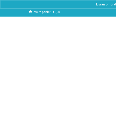
Livraison gra
Votre panier
-
€
0,00