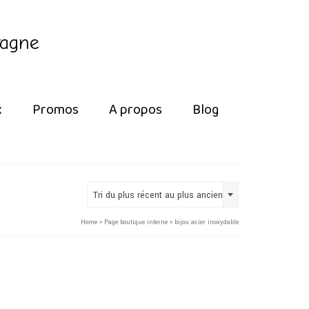
tagne
x
Promos
A propos
Blog
Tri du plus récent au plus ancien
Home
»
Page boutique interne
»
bijou acier inoxydable