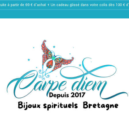
tuite à partir de 69 € d'achat + Un cadeau glissé dans votre colis dès 100 € 