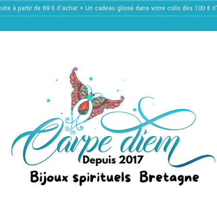
tuite à partir de 69 € d'achat + Un cadeau glissé dans votre colis dès 100 € 