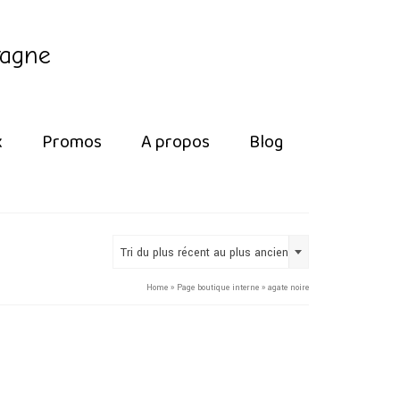
tagne
x
Promos
A propos
Blog
Tri du plus récent au plus ancien
Home
»
Page boutique interne
»
agate noire