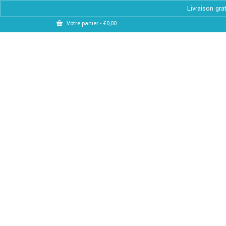
Livraison gra
Votre panier
-
€
0,00