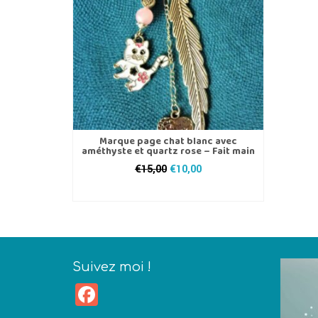
Marque page chat blanc avec
améthyste et quartz rose – Fait main
Le
Le
€
15,00
€
10,00
prix
prix
AJOUTER AU PANIER
initial
actuel
était :
est :
€15,00.
€10,00.
Suivez moi !
Facebook