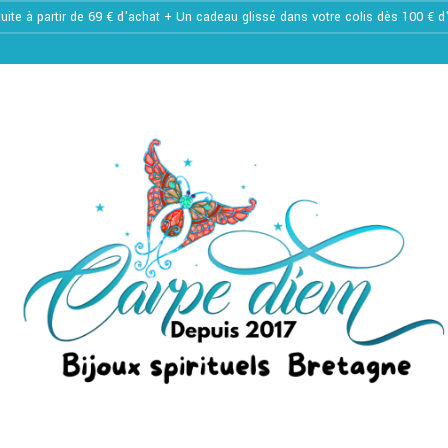
tuite à partir de 69 € d'achat + Un cadeau glissé dans votre colis dès 100 € 