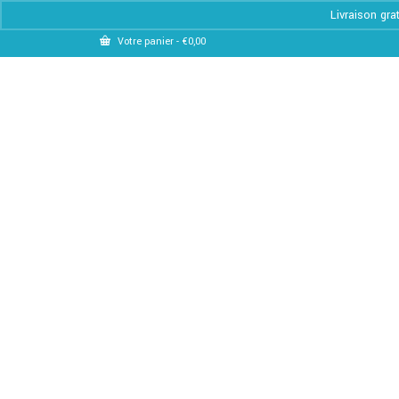
Livraison gra
Votre panier
-
€
0,00