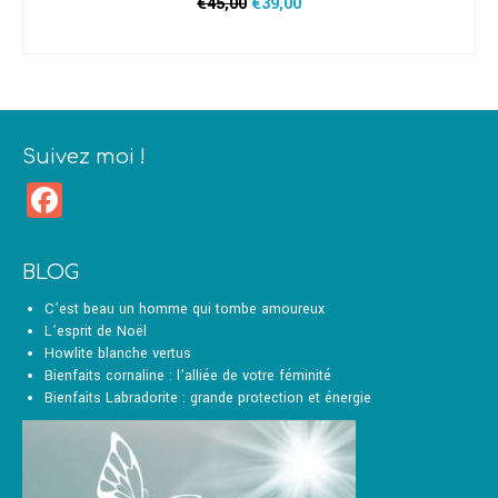
Le
Le
€
45,00
€
39,00
prix
prix
AJOUTER AU PANIER
initial
actuel
était :
est :
€45,00.
€39,00.
Suivez moi !
Facebook
BLOG
C’est beau un homme qui tombe amoureux
L’esprit de Noël
Howlite blanche vertus
Bienfaits cornaline : l’alliée de votre féminité
Bienfaits Labradorite : grande protection et énergie