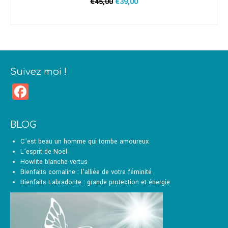
Le
Le
€
45,00
€
39,00
prix
prix
AJOUTER AU PANIER
initial
actuel
était :
est :
€45,00.
€39,00.
Suivez moi !
Facebook
BLOG
C’est beau un homme qui tombe amoureux
L’esprit de Noël
Howlite blanche vertus
Bienfaits cornaline : l’alliée de votre féminité
Bienfaits Labradorite : grande protection et énergie