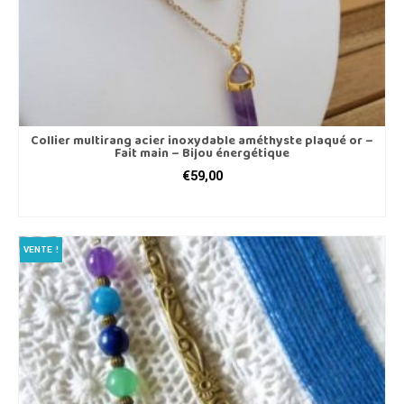
produit
Collier multirang acier inoxydable améthyste plaqué or –
Fait main – Bijou énergétique
€
59,00
LIRE LA SUITE
VENTE !