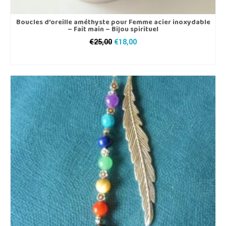
Boucles d’oreille améthyste pour Femme acier inoxydable
– Fait main – Bijou spirituel
Le
Le
€
25,00
€
18,00
prix
prix
AJOUTER AU PANIER
initial
actuel
était :
est :
€25,00.
€18,00.