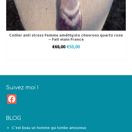
Collier anti stress Femme améthyste chevrons quartz rose
– Fait main France
Le
Le
€
65,00
€
55,00
prix
prix
AJOUTER AU PANIER
initial
actuel
était :
est :
€65,00.
€55,00.
Suivez moi !
Facebook
BLOG
C’est beau un homme qui tombe amoureux