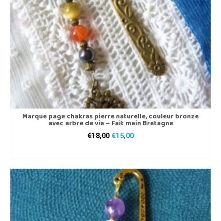
Marque page chakras pierre naturelle, couleur bronze
avec arbre de vie – Fait main Bretagne
Le
Le
€
18,00
€
15,00
prix
prix
AJOUTER AU PANIER
initial
actuel
était :
est :
€18,00.
€15,00.