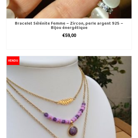
Bracelet Sélénite Femme – Zircon, perle argent 925 –
Bijou énergétique
€
59,00
CHOIX DES OPTIONS
Ce
produit
VENDU
a
plusieurs
variations.
Les
options
peuvent
être
choisies
sur
la
page
du