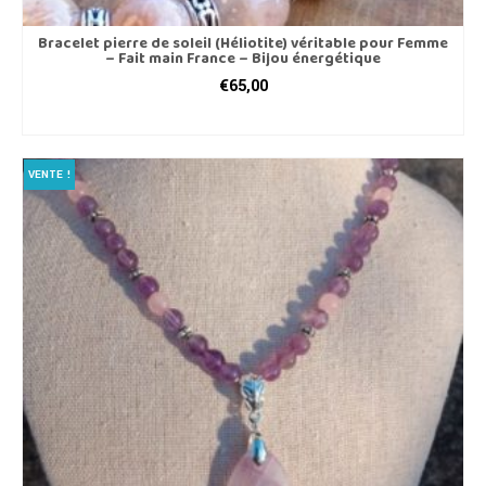
Bracelet pierre de soleil (Héliotite) véritable pour Femme
– Fait main France – Bijou énergétique
€
65,00
CHOIX DES OPTIONS
Ce
produit
VENTE !
a
plusieurs
variations.
Les
options
peuvent
être
choisies
sur
la
page
du
produit