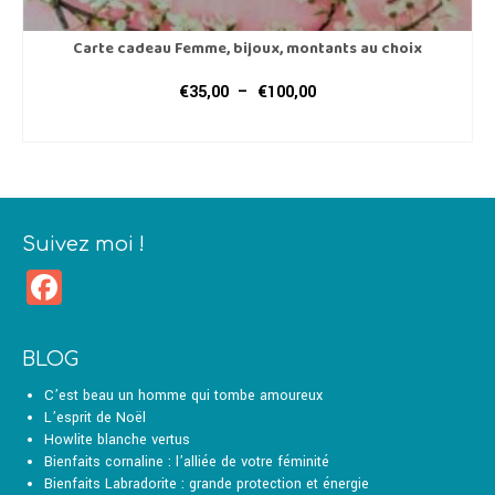
Carte cadeau Femme, bijoux, montants au choix
Plage
€
35,00
–
€
100,00
de
CHOIX DES OPTIONS
prix :
Ce
€35,00
produit
à
a
€100,00
plusieurs
variations.
Suivez moi !
Les
Facebook
options
peuvent
être
choisies
BLOG
sur
la
C’est beau un homme qui tombe amoureux
page
L’esprit de Noël
du
Howlite blanche vertus
produit
Bienfaits cornaline : l’alliée de votre féminité
Bienfaits Labradorite : grande protection et énergie