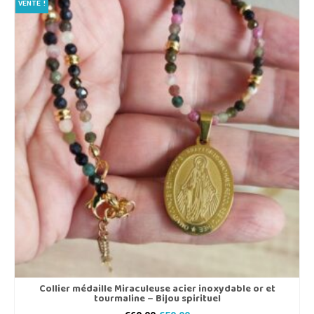
VENTE !
Collier médaille Miraculeuse acier inoxydable or et
tourmaline – Bijou spirituel